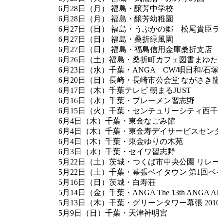
6月28日（月） 福島・醸芳中学校
6月28日（月） 福島・醸芳幼稚園
6月27日（日） 福島・うぶかの郷 松尾貴臣
6月27日（日） 福島・桑折緑風園
6月27日（日） 福島・福島信用金庫桑折支店
6月26日（土）福島・桑折町カフェ図書まゆ
6月23日（水）千葉・ANGA CW/唄日和/石
6月20日（日）長崎・長崎市公会堂 ながさき
6月17日（木）千葉テレビ 朝まるJUST
6月16日（水）千葉・ブレーメン習志野
6月15日（火）千葉・センチュリーシティ西
6月4日（木）千葉・東金なごみ館
6月4日（木）千葉・東金寿デイサービスセン
6月4日（木）千葉・東金ゆりの木苑
6月3日（水）千葉・セイワ習志野
5月22日（土）茨城・つくば市中央公園 リレーフ
5月22日（土）千葉・幕張ベイタウン 第1回
5月16日（日）茨城・白寿荘
5月14日（金）千葉・ANGA The 13th ANGA ANN
5月13日（木）千葉・グリーンタワー幕張 201
5月9日（日）千葉・天津神明宮