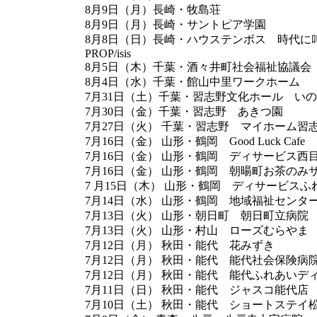
8月9日（月）長崎・牧島荘
8月9日（月）長崎・サントピア学園
8月8日（日）長崎・ハウステンボス 時代に叫べ
PROP/isis
8月5日（木）千葉・酒々井町社会福祉協議会
8月4日（水）千葉・館山中里ワークホーム
7月31日（土）千葉・習志野文化ホール い
7月30日（金）千葉・習志野 あきつ園
7月27日（火） 千葉・習志野 マイホーム習
7月16日（金） 山形・鶴岡 Good Luck Cafe
7月16日（金） 山形・鶴岡 ディサービス西
7月16日（金） 山形・鶴岡 朝暘町お茶のみ
7 月15日（木） 山形・鶴岡 ディサービスふ
7月14日（水） 山形・鶴岡 地域福祉センタ
7月13日（火） 山形・朝日町 朝日町立病院
7月13日（火） 山形・村山 ローズむらやま
7月12日（月） 秋田・能代 花みずき
7月12日（月） 秋田・能代 能代社会保険病
7月12日（月） 秋田・能代 能代ふれあいデ
7月11日（日） 秋田・能代 ジャスコ能代店
7月10日（土） 秋田・能代 ショートステイ