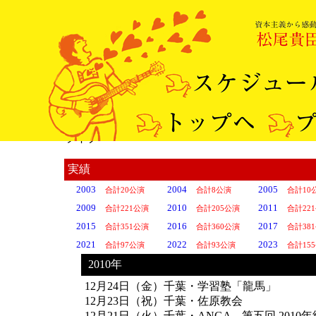
ライブ
実績
2003
2004
2005
合計20公演
合計8公演
合計10
2009
2010
2011
合計221公演
合計205公演
合計22
2015
2016
2017
合計351公演
合計360公演
合計38
2021
2022
2023
合計97公演
合計93公演
合計15
2010年
12月24日（金）千葉・学習塾「龍馬」
12月23日（祝）千葉・佐原教会
12月21日（火）千葉・ANGA 第五回 2010