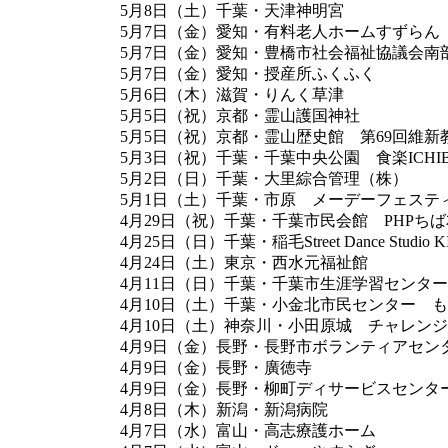
5月8日（土）千葉・天津神明宮
5月7日（金）愛知・有料老人ホームすずらん
5月7日（金）愛知・豊橋市社会福祉協議会南
5月7日（金）愛知・授産所ふくふく
5月6日（木）滋賀・りんく草津
5月5日（祝）京都・霊山護国神社
5月5日（祝）京都・霊山歴史館 第69回維新
5月3日（祝）千葉・千葉中央公園 食楽ICHI
5月2日（日）千葉・大里綜合管理（株）
5月1日（土）千葉・市原 メーデーフェステ
4月29日（祝）千葉・千葉市民会館 PHPち
4月25日（日）千葉・稲毛Street Dance Studio K
4月24日（土）東京・西水元福祉館
4月11日（日）千葉・千葉市生涯学習センタ
4月10日（土）千葉・小金北市民センター 
4月10日（土）神奈川・小田原城 チャレンジ
4月9日（金）長野・長野市ボランティアセン
4月9日（金）長野・廣徳寺
4月9日（金）長野・柳町ディサービスセンタ
4月8日（木）新潟・新潟病院
4月7日（水）富山・高志療護ホーム