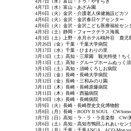
4月7日（水）富山・ドゥ・やすらぎ
4月7日（水）富山・あざみ園
4月6日（火）金沢・介護老人保健施設ピカソ
4月6日（火）金沢・金沢春日ケアセンター
4月6日（火）金沢・金沢こども医療福祉セン
4月3日（土）静岡・フォークテラス海風
4月3日（土）上野・水月ホテル鴎外荘 鹿児
3月26日（金）千葉・千葉大学病院
3月17日（水）千葉・ひまわりの里
3月13日（土）高知・三翠園 観光特使！ち
3月13日（土）高知・グループホームぬっく
3月13日（土）高知・須崎くろしお病院
3月12日（金）長崎・長崎大学病院
3月12日（金）長崎・三和みのり園
3月11日（木）長崎・長崎原爆病院
3月11日（木）長崎・西脇病院
3月10日（水）長崎・長崎病院
3月9日（火）長崎・長崎歴史文化博物館
3月8日（月）長崎・BODY II SOUL CW/tomo the 
3月7日（日）高知・ラ・ラ・ラ音楽祭 CW/
3月6日（土）高知・高知市鴨田ふれあいセン
3月1日（月）千葉・千葉ANGA ACO-Mon v